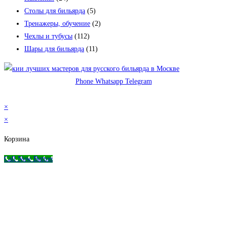
Столы для бильярда
(5)
Тренажеры, обучение
(2)
Чехлы и тубусы
(112)
Шары для бильярда
(11)
Phone
Whatsapp
Telegram
© 2026 Магазин бильярда Николаева-Пасухина
×
×
Корзина
Call Now Button