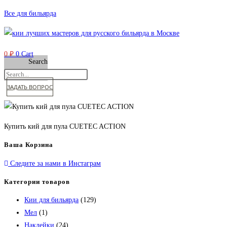
Перейти
Все для бильярда
к
содержимому
0
₽
0
Cart
Search
ЗАДАТЬ ВОПРОС
Купить кий для пула CUETEC ACTION
Ваша Корзина
Следите за нами в Инстаграм
Категории товаров
Кии для бильярда
(129)
Мел
(1)
Наклейки
(24)