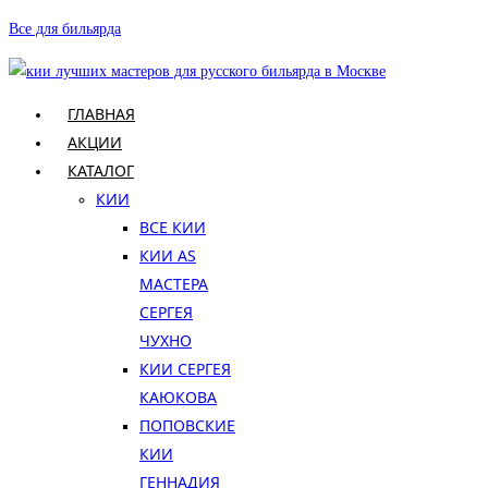
Перейти
Все для бильярда
к
содержимому
ГЛАВНАЯ
АКЦИИ
КАТАЛОГ
КИИ
ВСЕ КИИ
КИИ AS
МАСТЕРА
СЕРГЕЯ
ЧУХНО
КИИ СЕРГЕЯ
КАЮКОВА
ПОПОВСКИЕ
КИИ
ГЕННАДИЯ