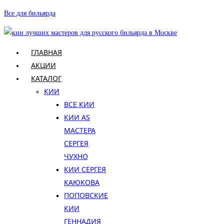
Перейти
Все для бильярда
к
содержимому
ГЛАВНАЯ
АКЦИИ
КАТАЛОГ
КИИ
ВСЕ КИИ
КИИ AS
МАСТЕРА
СЕРГЕЯ
ЧУХНО
КИИ СЕРГЕЯ
КАЮКОВА
ПОПОВСКИЕ
КИИ
ГЕННАДИЯ