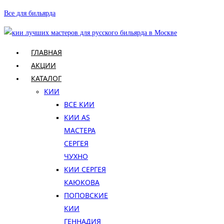
Перейти
Все для бильярда
к
содержимому
ГЛАВНАЯ
АКЦИИ
КАТАЛОГ
КИИ
ВСЕ КИИ
КИИ AS
МАСТЕРА
СЕРГЕЯ
ЧУХНО
КИИ СЕРГЕЯ
КАЮКОВА
ПОПОВСКИЕ
КИИ
ГЕННАДИЯ