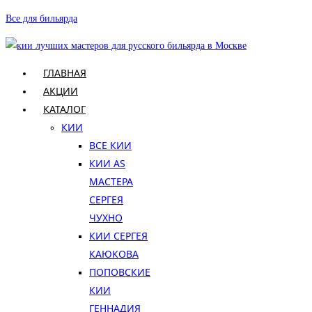
Перейти
Все для бильярда
к
содержимому
ГЛАВНАЯ
АКЦИИ
КАТАЛОГ
КИИ
ВСЕ КИИ
КИИ AS
МАСТЕРА
СЕРГЕЯ
ЧУХНО
КИИ СЕРГЕЯ
КАЮКОВА
ПОПОВСКИЕ
КИИ
ГЕННАДИЯ