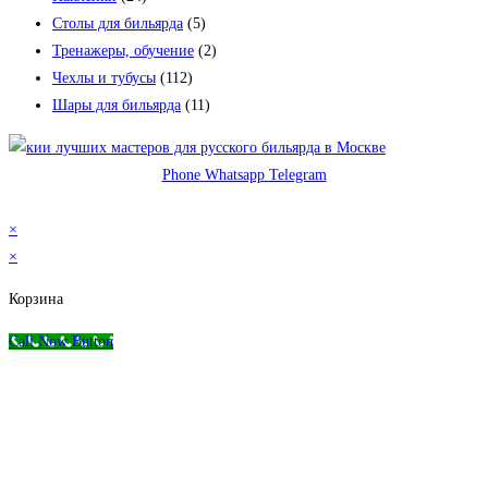
Столы для бильярда
(5)
Тренажеры, обучение
(2)
Чехлы и тубусы
(112)
Шары для бильярда
(11)
Phone
Whatsapp
Telegram
© 2026 Магазин бильярда Николаева-Пасухина
×
×
Корзина
Call Now Button