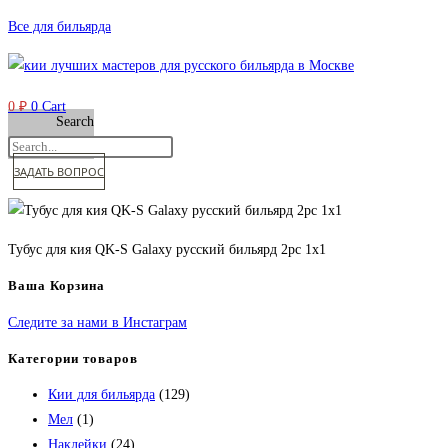
Перейти
Все для бильярда
к
содержимому
0
₽
0
Cart
Search
ЗАДАТЬ ВОПРОС
Тубус для кия QK-S Galaxy русский бильярд 2рс 1х1
Ваша Корзина
Следите за нами в Инстаграм
Категории товаров
Кии для бильярда
(129)
Мел
(1)
Наклейки
(24)