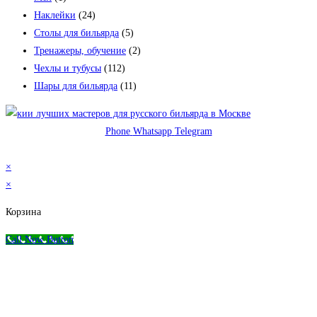
Наклейки
(24)
Столы для бильярда
(5)
Тренажеры, обучение
(2)
Чехлы и тубусы
(112)
Шары для бильярда
(11)
Phone
Whatsapp
Telegram
© 2026 Магазин бильярда Николаева-Пасухина
×
×
Корзина
Call Now Button