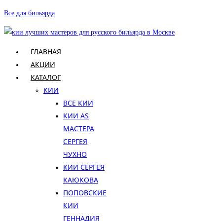
Перейти
Все для бильярда
к
содержимому
ГЛАВНАЯ
АКЦИИ
КАТАЛОГ
КИИ
ВСЕ КИИ
КИИ AS
МАСТЕРА
СЕРГЕЯ
ЧУХНО
КИИ СЕРГЕЯ
КАЮКОВА
ПОПОВСКИЕ
КИИ
ГЕННАДИЯ