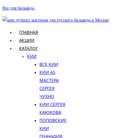
Перейти
Все для бильярда
к
содержимому
ГЛАВНАЯ
АКЦИИ
КАТАЛОГ
КИИ
ВСЕ КИИ
КИИ AS
МАСТЕРА
СЕРГЕЯ
ЧУХНО
КИИ СЕРГЕЯ
КАЮКОВА
ПОПОВСКИЕ
КИИ
ГЕННАДИЯ