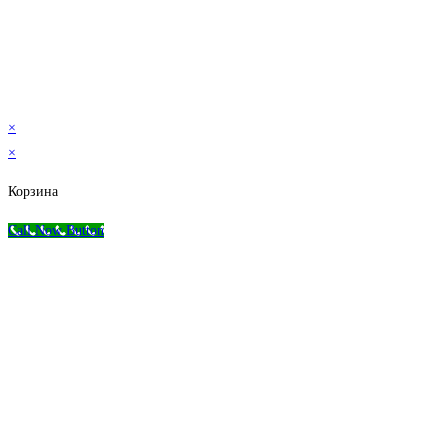
© 2026 Магазин бильярда Николаева-Пасухина
×
×
Корзина
Call Now Button