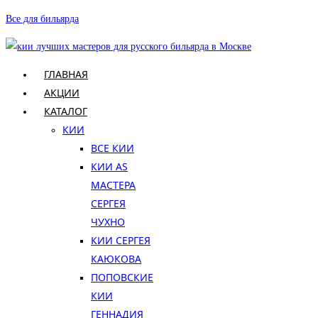
Перейти
Все для бильярда
к
содержимому
ГЛАВНАЯ
АКЦИИ
КАТАЛОГ
КИИ
ВСЕ КИИ
КИИ AS
МАСТЕРА
СЕРГЕЯ
ЧУХНО
КИИ СЕРГЕЯ
КАЮКОВА
ПОПОВСКИЕ
КИИ
ГЕННАДИЯ