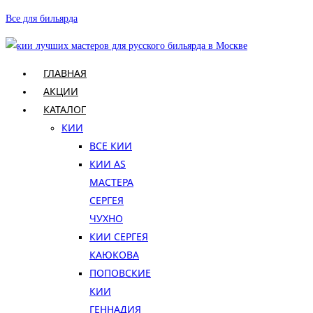
Перейти
Все для бильярда
к
содержимому
ГЛАВНАЯ
АКЦИИ
КАТАЛОГ
КИИ
ВСЕ КИИ
КИИ AS
МАСТЕРА
СЕРГЕЯ
ЧУХНО
КИИ СЕРГЕЯ
КАЮКОВА
ПОПОВСКИЕ
КИИ
ГЕННАДИЯ