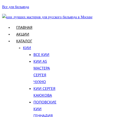
Перейти
Все для бильярда
к
содержимому
ГЛАВНАЯ
АКЦИИ
КАТАЛОГ
КИИ
ВСЕ КИИ
КИИ AS
МАСТЕРА
СЕРГЕЯ
ЧУХНО
КИИ СЕРГЕЯ
КАЮКОВА
ПОПОВСКИЕ
КИИ
ГЕННАДИЯ