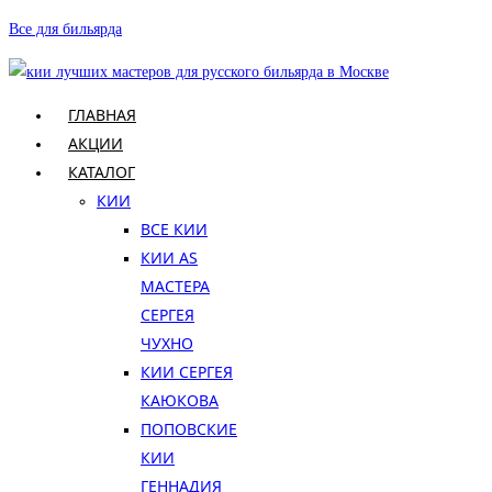
Перейти
Все для бильярда
к
содержимому
ГЛАВНАЯ
АКЦИИ
КАТАЛОГ
КИИ
ВСЕ КИИ
КИИ AS
МАСТЕРА
СЕРГЕЯ
ЧУХНО
КИИ СЕРГЕЯ
КАЮКОВА
ПОПОВСКИЕ
КИИ
ГЕННАДИЯ