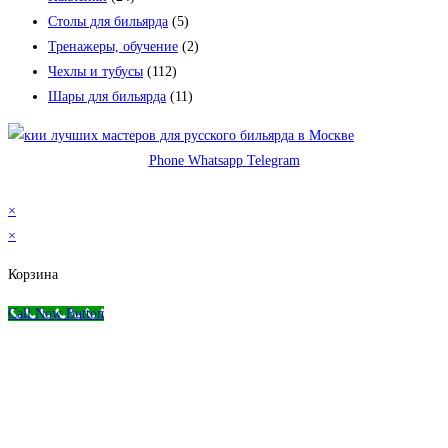
Столы для бильярда
(5)
Тренажеры, обучение
(2)
Чехлы и тубусы
(112)
Шары для бильярда
(11)
Phone
Whatsapp
Telegram
© 2026 Магазин бильярда Николаева-Пасухина
×
×
Корзина
Call Now Button