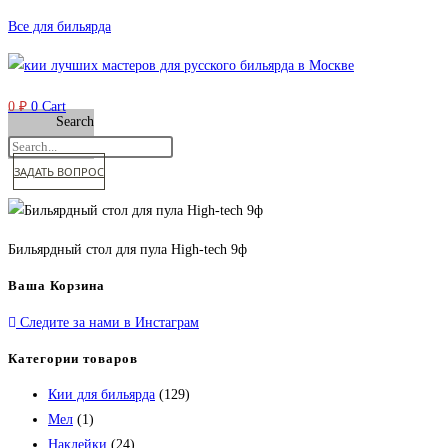
Перейти
Все для бильярда
к
содержимому
0
₽
0
Cart
Search
ЗАДАТЬ ВОПРОС
Бильярдный стол для пула High-tech 9ф
Ваша Корзина
Следите за нами в Инстаграм
Категории товаров
Кии для бильярда
(129)
Мел
(1)
Наклейки
(24)