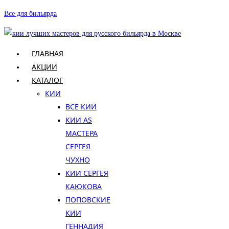
Перейти
Все для бильярда
к
содержимому
ГЛАВНАЯ
АКЦИИ
КАТАЛОГ
КИИ
ВСЕ КИИ
КИИ AS
МАСТЕРА
СЕРГЕЯ
ЧУХНО
КИИ СЕРГЕЯ
КАЮКОВА
ПОПОВСКИЕ
КИИ
ГЕННАДИЯ