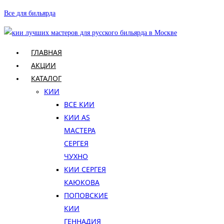
Перейти
Все для бильярда
к
содержимому
ГЛАВНАЯ
АКЦИИ
КАТАЛОГ
КИИ
ВСЕ КИИ
КИИ AS
МАСТЕРА
СЕРГЕЯ
ЧУХНО
КИИ СЕРГЕЯ
КАЮКОВА
ПОПОВСКИЕ
КИИ
ГЕННАДИЯ