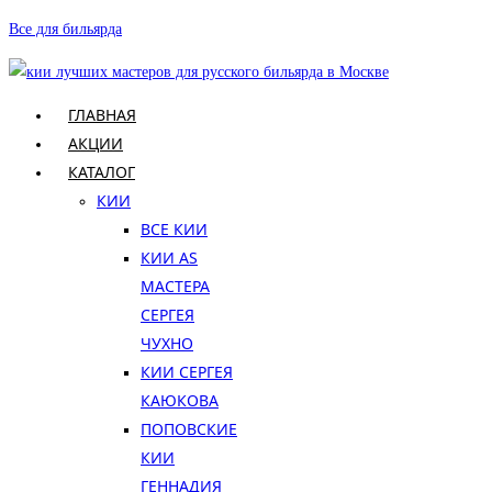
Перейти
Все для бильярда
к
содержимому
ГЛАВНАЯ
АКЦИИ
КАТАЛОГ
КИИ
ВСЕ КИИ
КИИ AS
МАСТЕРА
СЕРГЕЯ
ЧУХНО
КИИ СЕРГЕЯ
КАЮКОВА
ПОПОВСКИЕ
КИИ
ГЕННАДИЯ