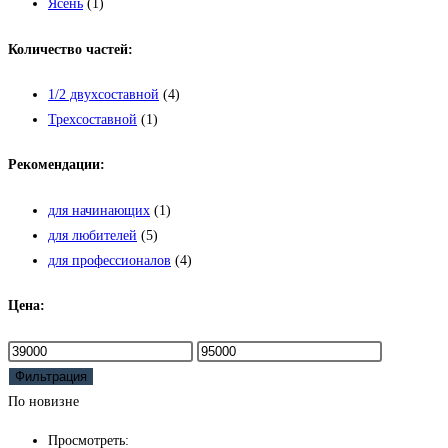
Ясень
(1)
Количество частей:
1/2 двухсоставной
(4)
Трехсоставной
(1)
Рекомендации:
для начинающих
(1)
для любителей
(5)
для профессионалов
(4)
Цена:
Минимальная
Максимальная
цена
цена
Фильтрация
По новизне
Просмотреть: