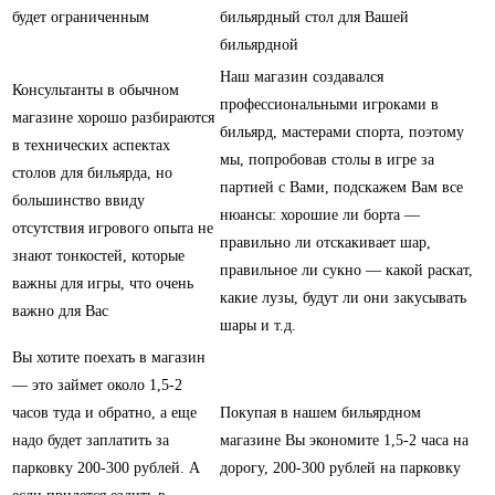
будет ограниченным
бильярдный стол для Вашей
бильярдной
Наш магазин создавался
Консультанты в обычном
профессиональными игроками в
магазине хорошо разбираются
бильярд, мастерами спорта, поэтому
в технических аспектах
мы, попробовав столы в игре за
столов для бильярда, но
партией с Вами, подскажем Вам все
большинство ввиду
нюансы: хорошие ли борта —
отсутствия игрового опыта не
правильно ли отскакивает шар,
знают тонкостей, которые
правильное ли сукно — какой раскат,
важны для игры, что очень
какие лузы, будут ли они закусывать
важно для Вас
шары и т.д.
Вы хотите поехать в магазин
— это займет около 1,5-2
часов туда и обратно, а еще
Покупая в нашем бильярдном
надо будет заплатить за
магазине Вы экономите 1,5-2 часа на
парковку 200-300 рублей. А
дорогу, 200-300 рублей на парковку