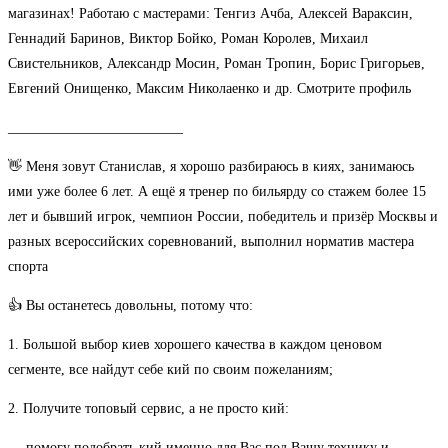
магазинах! Работаю с мастерами: Тенгиз Ачба, Алексей Вараксин,
Геннадий Баринов, Виктор Бойко, Роман Королев, Михаил
Свистельников, Александр Мосин, Роман Тропин, Борис Григорьев,
Евгений Онищенко, Максим Николаенко и др. Смотрите профиль
_________________________
👋 Меня зовут Станислав, я хорошо разбираюсь в киях, занимаюсь
ими уже более 6 лет. А ещё я тренер по бильярду со стажем более 15
лет и бывший игрок, чемпион России, победитель и призёр Москвы и
разных всероссийских соревнований, выполнил норматив мастера
спорта
👍 Вы останетесь довольны, потому что:
1. Большой выбор киев хорошего качества в каждом ценовом
сегменте, все найдут себе кий по своим пожеланиям;
2. Получите топовый сервис, а не просто кий:
— помогу подобрать кий именно для Вас под Вашу технику и