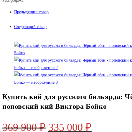
Купить
Распродажа!
900 ₽.
кий
Предыдущий товар
для
русского
Следующий товар
бильярда:
Чёрный
эбен
-
поповский
кий
Виктора
Бойко
Купить кий для русского бильярда: 
поповский кий Виктора Бойко
Первоначальная
Текущая
369 900
₽
335 000
₽