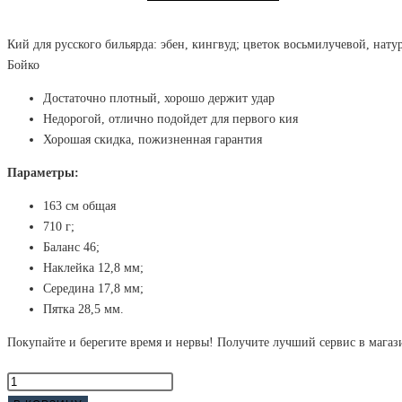
цена
цена:
составляла
335
Кий для русского бильярда: эбен, кингвуд; цветок восьмилучевой, на
Бойко
369
000 ₽.
Достаточно плотный, хорошо держит удар
900 ₽.
Недорогой, отлично подойдет для первого кия
Хорошая скидка, пожизненная гарантия
Параметры:
163 см общая
710 г;
Баланс 46;
Наклейка 12,8 мм;
Середина 17,8 мм;
Пятка 28,5 мм.
Покупайте и берегите время и нервы! Получите лучший сервис в магаз
Количество