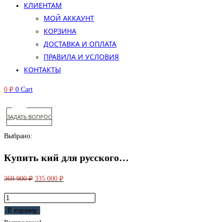
КЛИЕНТАМ
МОЙ АККАУНТ
КОРЗИНА
ДОСТАВКА И ОПЛАТА
ПРАВИЛА И УСЛОВИЯ
КОНТАКТЫ
0
₽
0
Cart
ЗАДАТЬ ВОПРОС
Выбрано:
Купить кий для русского…
Первоначальная
Текущая
369 900
₽
335 000
₽
цена
цена:
Количество
составляла
335
товара
В корзину
369
000 ₽.