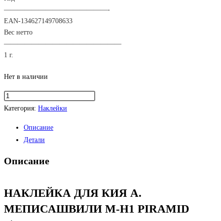
———————————————-
EAN-13
4627149708633
Вес нетто
—————————————————
1 г.
Нет в наличии
Количество
товара
Категория:
Наклейки
НАКЛЕЙКА
Описание
ДЛЯ
Детали
КИЯ
А.
Описание
МЕПИСАШВИЛИ
M-
НАКЛЕЙКА ДЛЯ КИЯ А.
H1
PIRAMID
МЕПИСАШВИЛИ M-H1 PIRAMID
Ø13,5ММ