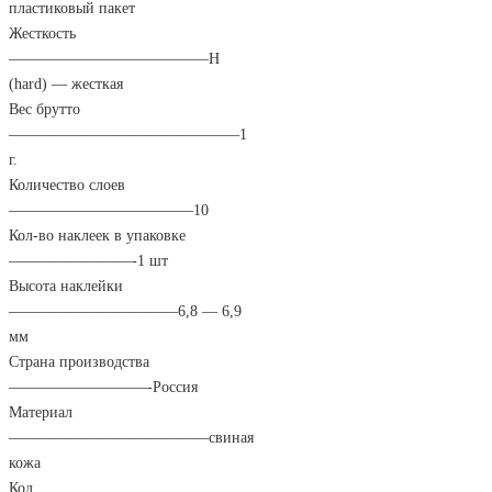
пластиковый пакет
Жесткость
—————————————
H
(hard) — жесткая
Вес брутто
———————————————
1
г.
Количество слоев
————————————
10
Кол-во наклеек в упаковке
————————-
1 шт
Высота наклейки
———————————
6,8 — 6,9
мм
Страна производства
—————————-
Россия
Материал
—————————————
свиная
кожа
Код