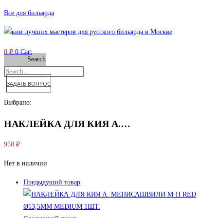
Перейти
Все для бильярда
к
содержимому
0
₽
0
Cart
Search
ЗАДАТЬ ВОПРОС
Выбрано:
НАКЛЕЙКА ДЛЯ КИЯ А.…
950
₽
Нет в наличии
Предыдущий товар