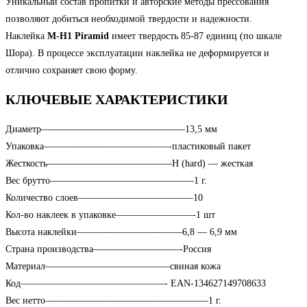
Уникальный состав пропитки и авторские методы прессования
позволяют добиться необходимой твердости и надежности.
Наклейка
M-H1 Piramid
имеет твердость 85-87 единиц (по шкале
Шора). В процессе эксплуатации наклейка не деформируется и
отлично сохраняет свою форму.
КЛЮЧЕВЫЕ ХАРАКТЕРИСТИКИ
Диаметр———————————————
13,5 мм
Упаковка—————————————-
пластиковый пакет
Жесткость—————————————
H (hard) — жесткая
Вес брутто———————————————
1 г.
Количество слоев————————————
10
Кол-во наклеек в упаковке————————-
1 шт
Высота наклейки———————————
6,8 — 6,9 мм
Страна производства—————————-
Россия
Материал—————————————
свиная кожа
Код———————————————- EAN-13
4627149708633
Вес нетто—————————————————
1 г.