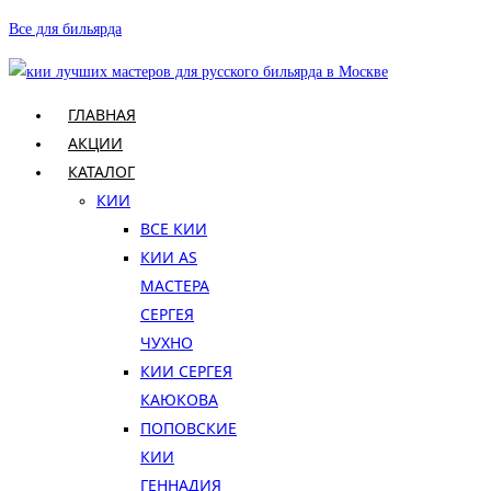
Перейти
Все для бильярда
к
содержимому
ГЛАВНАЯ
АКЦИИ
КАТАЛОГ
КИИ
ВСЕ КИИ
КИИ AS
МАСТЕРА
СЕРГЕЯ
ЧУХНО
КИИ СЕРГЕЯ
КАЮКОВА
ПОПОВСКИЕ
КИИ
ГЕННАДИЯ